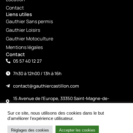
Contact
Liens utiles
Gauthier Sans permis
Gauthier Loisirs
Gauthier Motoculture
Mentions légales
Contact
05 57 40 12 27
7h30 à 12h00 / 13h à 16h
contact@gauthiercastillon.com
15 Avenue de l'Europe, 33350 Saint-Magne-de-
Castillon
Sur ce site, nous utilisons des cookies dans le but
©2026
d'améliorer l'expérience utilisateur.
Made with love by alicepiney.com
Réglages des cookies
Accepter les cookies