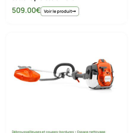
509.00
€
Voir le produit
Débroussailleuses et coupes-bordures
>
Espace nettoyage