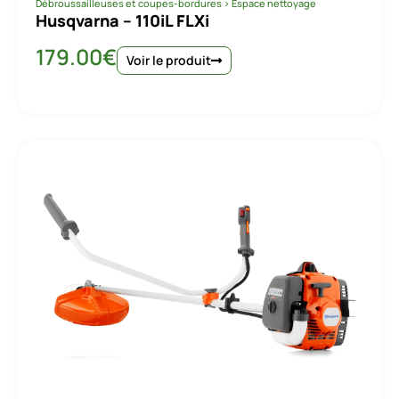
Débroussailleuses et coupes-bordures
>
Espace nettoyage
Husqvarna – 110iL FLXi
179.00
€
Voir le produit