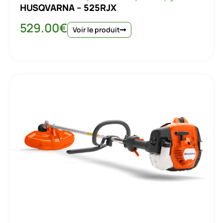
HUSQVARNA – 525RJX
529.00
€
Voir le produit