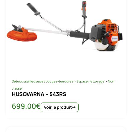
Débroussailleuses et coupes-bordures
>
Espace nettoyage
>
Non
classé
HUSQVARNA – 543RS
699.00
€
Voir le produit