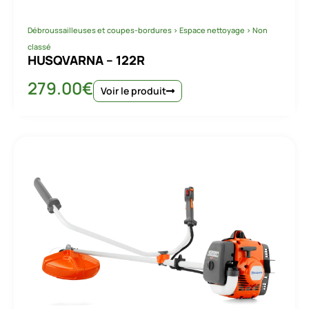
Débroussailleuses et coupes-bordures
>
Espace nettoyage
>
Non
classé
HUSQVARNA – 122R
279.00
€
Voir le produit