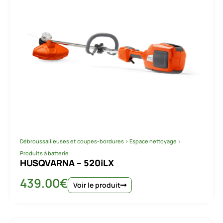
Débroussailleuses et coupes-bordures
>
Espace nettoyage
>
Produits à batterie
HUSQVARNA – 520iLX
439.00
€
Voir le produit