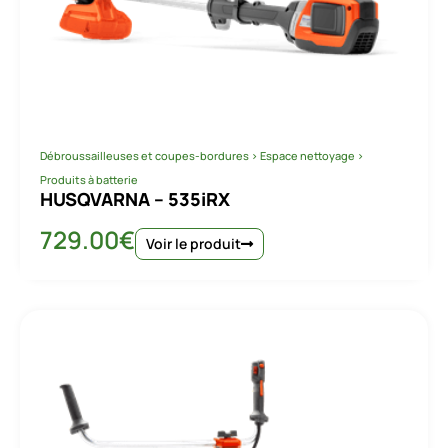
Débroussailleuses et coupes-bordures
>
Espace nettoyage
>
Produits à batterie
HUSQVARNA – 535iRX
729.00
€
Voir le produit