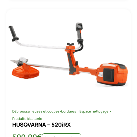
Débroussailleuses et coupes-bordures
>
Espace nettoyage
>
Produits à batterie
HUSQVARNA – 520iRX
509.00
€