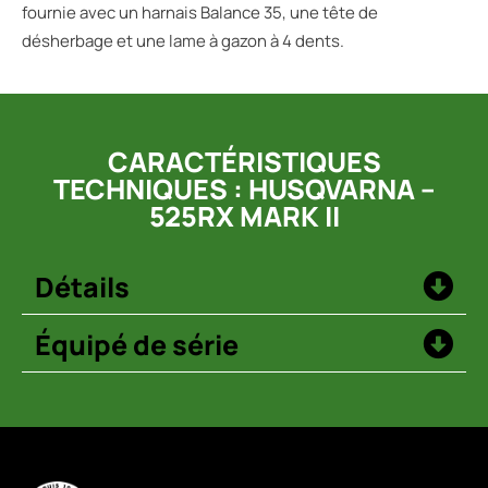
fournie avec un harnais Balance 35, une tête de
désherbage et une lame à gazon à 4 dents.
CARACTÉRISTIQUES
TECHNIQUES : HUSQVARNA –
525RX MARK II
Détails
Équipé de série