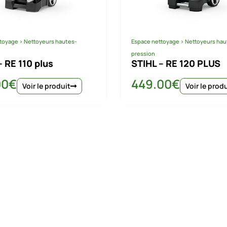
toyage
>
Nettoyeurs hautes-
Espace nettoyage
>
Nettoyeurs hau
pression
– RE 110 plus
STIHL – RE 120 PLUS
00
€
449.00
€
Voir le produit
Voir le prod