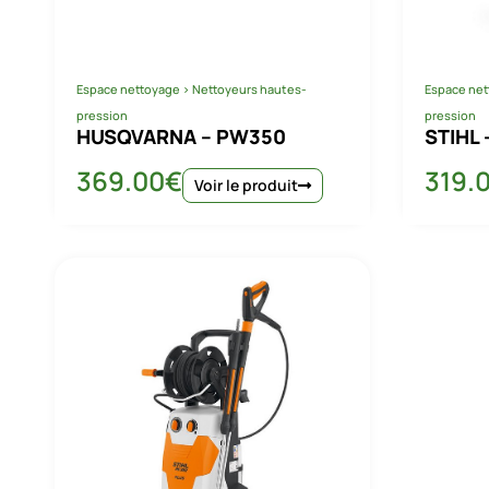
Espace nettoyage
>
Nettoyeurs hautes-
Espace net
pression
pression
HUSQVARNA – PW350
STIHL 
369.00
€
319.
Voir le produit