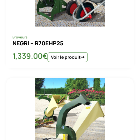
Broyeurs
NEGRI – R70EHP25
1,339.00
€
Voir le produit