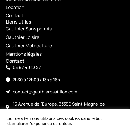
Location
Contact
Liens utiles
Gauthier Sans permis
Gauthier Loisirs
Gauthier Motoculture
Mentions légales
Contact
05 57 40 12 27
7h30 à 12h00 / 13h à 16h
contact@gauthiercastillon.com
15 Avenue de l'Europe, 33350 Saint-Magne-de-
Castillon
Sur ce site, nous utilisons des cookies dans le but
©2026
d'améliorer l'expérience utilisateur.