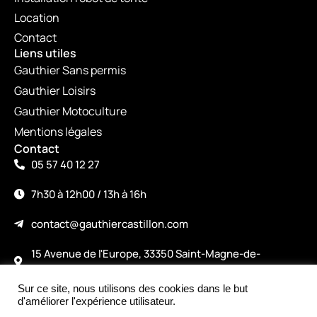
Location
Contact
Liens utiles
Gauthier Sans permis
Gauthier Loisirs
Gauthier Motoculture
Mentions légales
Contact
05 57 40 12 27
7h30 à 12h00 / 13h à 16h
contact@gauthiercastillon.com
15 Avenue de l'Europe, 33350 Saint-Magne-de-
Castillon
Sur ce site, nous utilisons des cookies dans le but
©2026
d'améliorer l'expérience utilisateur.