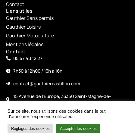
Contact
Liens utiles
Gauthier Sans permis
Gauthier Loisirs
Gauthier Motoculture
Mentions légales
Contact
05 57 40 12 27
7h30 à 12h00 / 13h à 16h
contact@gauthiercastillon.com
15 Avenue de l'Europe, 33350 Saint-Magne-de-
Castillon
Sur ce site, nous utilisons des cookies dans le but
©2026
d'améliorer l'expérience utilisateur.
Made with love by alicepiney.com
Intéressé par le produit ?
Nous contacter
Réglages des cookies
Accepter les cookies