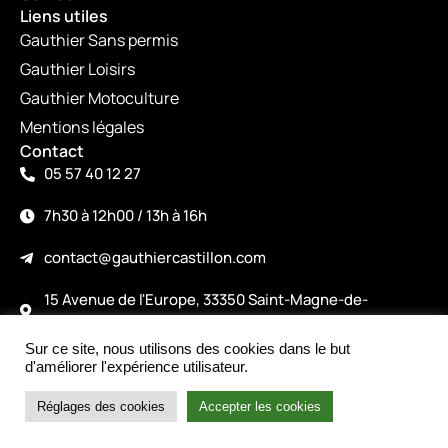
Liens utiles
Gauthier Sans permis
Gauthier Loisirs
Gauthier Motoculture
Mentions légales
Contact
05 57 40 12 27
7h30 à 12h00 / 13h à 16h
contact@gauthiercastillon.com
15 Avenue de l'Europe, 33350 Saint-Magne-de-
Castillon
Sur ce site, nous utilisons des cookies dans le but
©2026
d'améliorer l'expérience utilisateur.
Made with love by alicepiney.com
Intéressé par le produit ?
Nous contacter
Réglages des cookies
Accepter les cookies