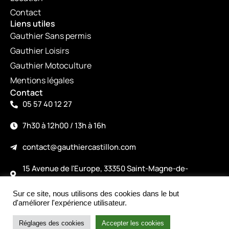
Contact
Liens utiles
Gauthier Sans permis
Gauthier Loisirs
Gauthier Motoculture
Mentions légales
Contact
05 57 40 12 27
7h30 à 12h00 / 13h à 16h
contact@gauthiercastillon.com
15 Avenue de l'Europe, 33350 Saint-Magne-de-
Castillon
Sur ce site, nous utilisons des cookies dans le but
©2026
d'améliorer l'expérience utilisateur.
Intéressé par le produit ?
Made with love by alicepiney.com
Nous contacter
Réglages des cookies
Accepter les cookies