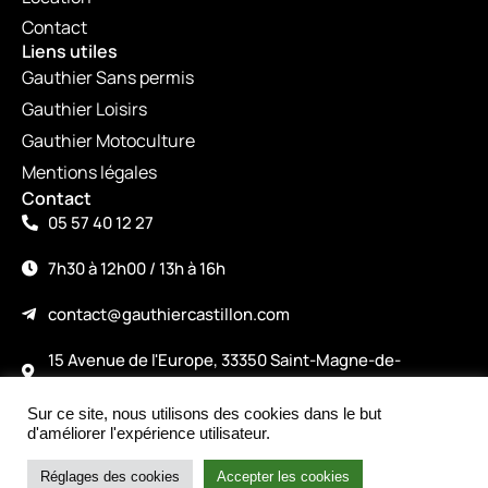
Contact
Liens utiles
Gauthier Sans permis
Gauthier Loisirs
Gauthier Motoculture
Mentions légales
Contact
05 57 40 12 27
7h30 à 12h00 / 13h à 16h
contact@gauthiercastillon.com
15 Avenue de l'Europe, 33350 Saint-Magne-de-
Castillon
Sur ce site, nous utilisons des cookies dans le but
©2026
d'améliorer l'expérience utilisateur.
Made with love by alicepiney.com
Intéressé par le produit ?
Nous contacter
Réglages des cookies
Accepter les cookies