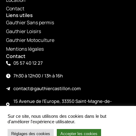
Location
Contact
Liens utiles
Gauthier Sans permis
Gauthier Loisirs
Gauthier Motoculture
Mentions légales
Contact
05 57 40 12 27
7h30 à 12h00 / 13h à 16h
contact@gauthiercastillon.com
15 Avenue de l'Europe, 33350 Saint-Magne-de-
Castillon
Sur ce site, nous utilisons des cookies dans le but
©2026
d'améliorer l'expérience utilisateur.
Intéressé par le produit ?
Made with love by alicepiney.com
Nous contacter
Réglages des cookies
Accepter les cookies