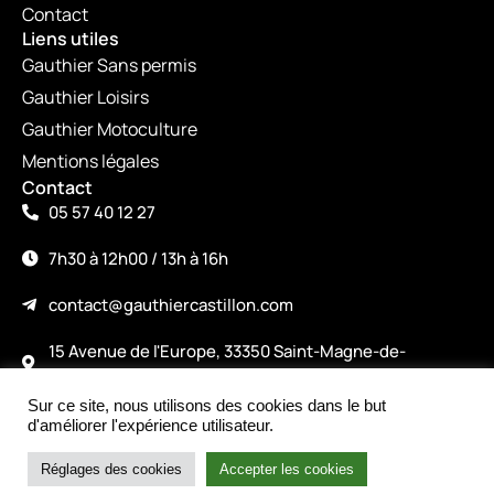
Contact
Liens utiles
Gauthier Sans permis
Gauthier Loisirs
Gauthier Motoculture
Mentions légales
Contact
05 57 40 12 27
7h30 à 12h00 / 13h à 16h
contact@gauthiercastillon.com
15 Avenue de l'Europe, 33350 Saint-Magne-de-
Castillon
Sur ce site, nous utilisons des cookies dans le but
©2026
d'améliorer l'expérience utilisateur.
Made with love by alicepiney.com
Intéressé par le produit ?
Nous contacter
Réglages des cookies
Accepter les cookies