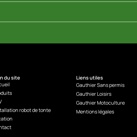
n du site
Liens utiles
cueil
Gauthier Sans permis
duits
Gauthier Loisirs
V
Gauthier Motoculture
tallation robot de tonte
Mentions légales
cation
ntact