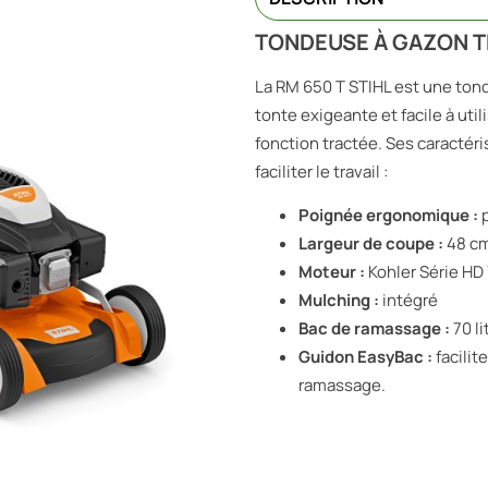
TONDEUSE À GAZON 
La RM 650 T STIHL est une ton
tonte exigeante et facile à util
fonction tractée. Ses caracté
faciliter le travail :
Poignée ergonomique :
Largeur de coupe :
48 c
Moteur :
Kohler Série HD
Mulching :
intégré
Bac de ramassage :
70 li
Guidon EasyBac :
facilit
ramassage.