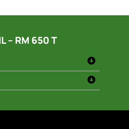
 – RM 650 T