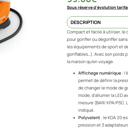
Sous réserve d'évolution tarifa
DESCRIPTION
Compact et facile à utiliser, l
pour gonfler ou dégonfler sans 
les équipements de sport et de
gonflables…). Avec son poids plu
la maison qu’en voyage.
Affichage numérique
: l
permet de définir la pres
de changer le mode de go
mode, d’allumer la LED a
mesure (BAR/ KPA/PSI). L
indiqué.
Polyvalent
: le KOA 20 es
pression et 3 adaptateurs