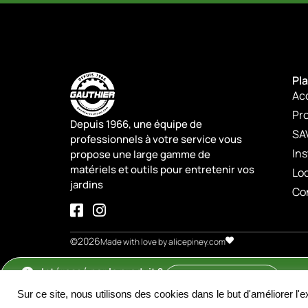
Pla
Ac
Pro
Depuis 1966, une équipe de
SA
professionnels à votre service vous
Ins
propose une large gamme de
matériels et outils pour entretenir vos
Lo
jardins
Co
©2026
Made with love by alicepiney.com
Intéressé par le produit ?
Nous contacter
Sur ce site, nous utilisons des cookies dans le but d'améliorer l'ex