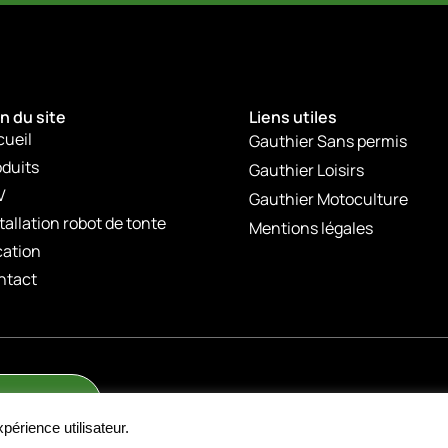
n du site
Liens utiles
cueil
Gauthier Sans permis
duits
Gauthier Loisirs
V
Gauthier Motoculture
tallation robot de tonte
Mentions légales
cation
ntact
périence utilisateur.