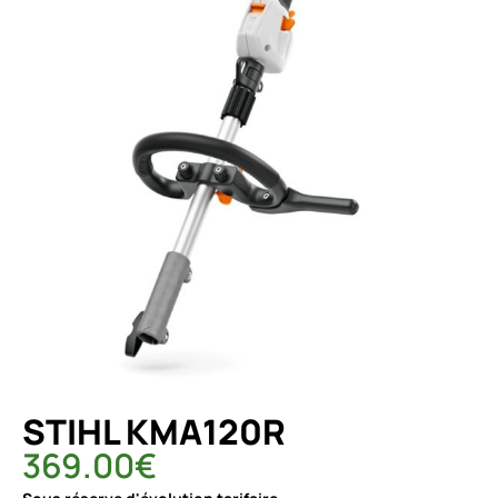
STIHL KMA120R
369.00
€