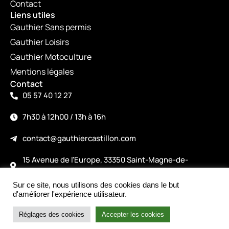
Contact
Liens utiles
Gauthier Sans permis
Gauthier Loisirs
Gauthier Motoculture
Mentions légales
Contact
05 57 40 12 27
7h30 à 12h00 / 13h à 16h
contact@gauthiercastillon.com
15 Avenue de l'Europe, 33350 Saint-Magne-de-
Castillon
Sur ce site, nous utilisons des cookies dans le but
©2026
d'améliorer l'expérience utilisateur.
Intéressé par le produit ?
Made with love by alicepiney.com
Nous contacter
Réglages des cookies
Accepter les cookies