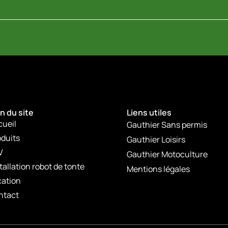
n du site
Liens utiles
cueil
Gauthier Sans permis
duits
Gauthier Loisirs
V
Gauthier Motoculture
tallation robot de tonte
Mentions légales
cation
ntact