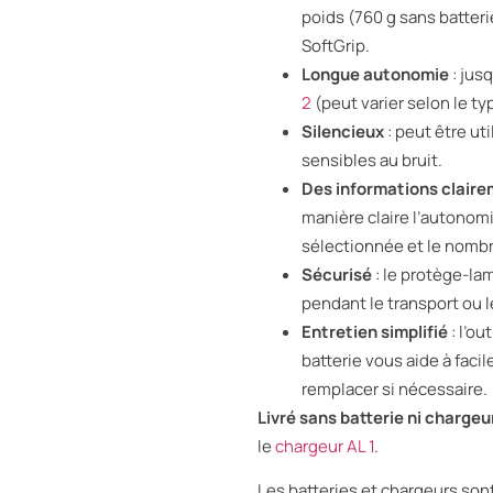
poids (760 g sans batteri
SoftGrip.
Longue autonomie
: jus
2
(peut varier selon le t
Silencieux
: peut être ut
sensibles au bruit.
Des informations clairem
manière claire l’autonomi
sélectionnée et le nomb
Sécurisé
: le protège-la
pendant le transport ou 
Entretien simplifié
: l’ou
batterie vous aide à facil
remplacer si nécessaire.
Livré sans batterie ni chargeu
le
chargeur AL 1
.
Les batteries et chargeurs son