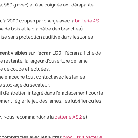
e, 980 g avec) et à sa poignée antidérapante
qu’à 2000 coupes par charge avec la
batterie AS
ype de bois et le diamètre des branches).
ilisé sans protection auditive dans les zones
ent visibles sur l’écran LCD
: l’écran affiche de
e restante, la largeur d’ouverture de lame
re de coupe effectuées.
me empêche tout contact avec les lames
le stockage du sécateur.
til d’entretien intégré dans l’emplacement pour la
ement régler le jeu des lames, les lubrifier ou les
r.
Nous recommandons la
batterie AS 2
et
t compatibles avec les autres
produits
à batterie